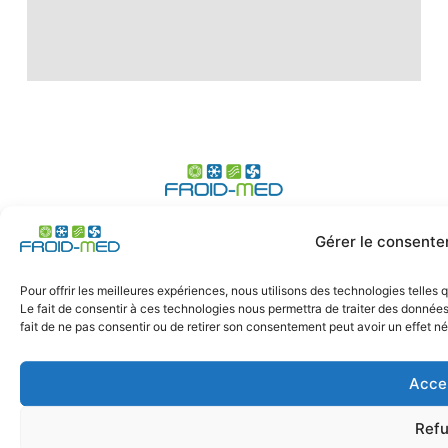
Expert du génie climatique, climatisation, ECS,
Gérer le consente
chaufferie - tertiaire et particuliers à Marseille, Toulon,
Nice, Aix-en-Provence, région Provence Alpes Côtes
Pour offrir les meilleures expériences, nous utilisons des technologies telles
d'azur
Le fait de consentir à ces technologies nous permettra de traiter des données
fait de ne pas consentir ou de retirer son consentement peut avoir un effet nég
Acce
© 2024 Froid-Med
Refu
Création site clé en main BT Communication