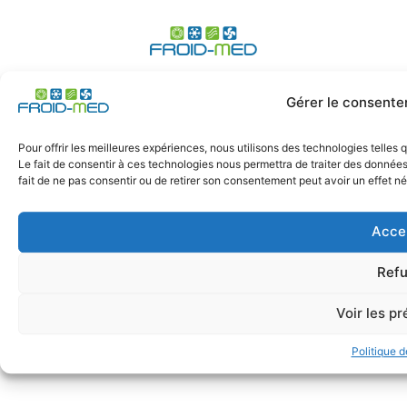
Expert du génie climatique, climatisation, ECS,
Gérer le consente
chaufferie - tertiaire et particuliers à Marseille, Toulon,
Nice, Aix-en-Provence, région Provence Alpes Côtes
d'azur
Pour offrir les meilleures expériences, nous utilisons des technologies telles
Le fait de consentir à ces technologies nous permettra de traiter des données
fait de ne pas consentir ou de retirer son consentement peut avoir un effet nég
Acce
© 2024 Froid-Med
Refu
Création site clé en main BT Communication
Voir les p
Politique 