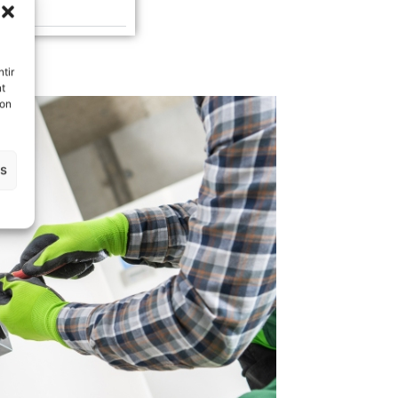
ces
tir
nt
son
es