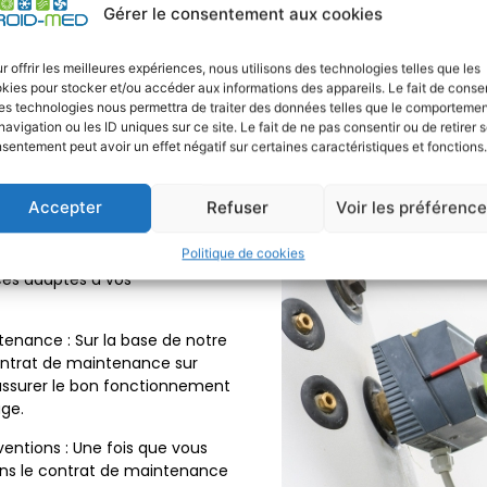
sprit pour les particuliers
optimiser les performan
Gérer le consentement aux cookies
r offrir les meilleures expériences, nous utilisons des technologies telles que les
de maintenance
kies pour stocker et/ou accéder aux informations des appareils. Le fait de consen
es technologies nous permettra de traiter des données telles que le comporteme
aintenance personnalisé pour
navigation ou les ID uniques sur ce site. Le fait de ne pas consentir ou de retirer 
sentement peut avoir un effet négatif sur certaines caractéristiques et fonctions.
sparent. Découvrez les étapes
nance de qualité :
Accepter
Refuser
Voir les préférenc
Contactez notre équipe par
 ligne pour discuter de vos
Politique de cookies
drons le temps de
ces adaptés à vos
tenance : Sur la base de notre
contrat de maintenance sur
 assurer le bon fonctionnement
age.
ventions : Une fois que vous
rons le contrat de maintenance