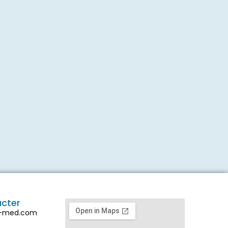
acter
d-med.com