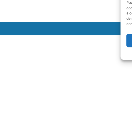
Pou
coo
à c
de 
con