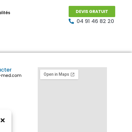
DEVIS GRATUIT
lités
04 91 46 82 20
acter
d-med.com
0