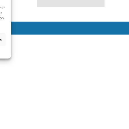
tir
nt
son
es