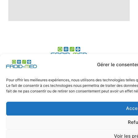
Gérer le consente
Expert du génie climatique, climatisation, ECS,
chaufferie - tertiaire et particuliers à Marseille, Toulon,
Pour offrir les meilleures expériences, nous utilisons des technologies telles
Nice, Aix-en-Provence, région Provence Alpes Côtes
Le fait de consentir à ces technologies nous permettra de traiter des données
d'azur
fait de ne pas consentir ou de retirer son consentement peut avoir un effet nég
Acce
Refu
© 2024 Froid-Med
Création site clé en main BT Communication
Voir les p